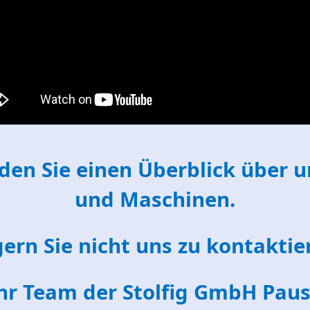
den Sie einen Überblick über u
und Maschinen.
ern Sie nicht uns zu kontaktie
hr Team der Stolfig GmbH Pau