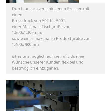
Durch unsere verschiedenen Pressen mit
einem
Pressdruck von 50T bis 500T,
einer Maximale Tischgröße von
1.800x1.300mm,
sowie einer maximalen Produktgröße von
1.400x 900mm
ist es uns möglich auf die individuellen
Wünsche unserer Kunden flexibel und
bestmöglich einzugehen.